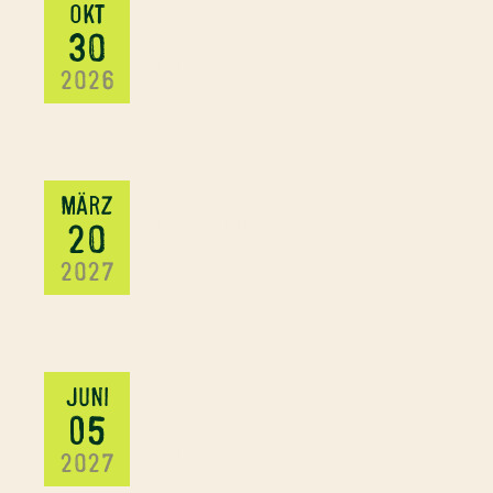
HALLOWEEN RUN | HOOPE
OKT
PARK WULSBÜTTEL
30
Camp CanisX
2026
Saisonauftakt 2027 | NL
MÄRZ
Camp CanisX
20
2027
Bundeshundespiele |
JUNI
Bernsteinsee
05
Camp CanisX
2027