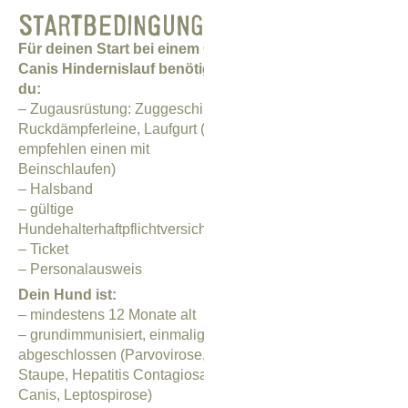
HINDERNISSE
STARTBEDINGUNGEN
Kondition | Koordination |
Für deinen Start bei einem Camp
Köpfchen | Kontrolle |
Canis Hindernislauf benötigst
Kooperation |
du:
Kommunikation
– Zugausrüstung: Zuggeschirr,
Aus diesen sechs Bereichen
Ruckdämpferleine, Laufgurt (wir
stammen die Aufgaben und
empfehlen einen mit
Hindernisse, die es zu
Beinschlaufen)
überwinden gilt. Unterstütze
– Halsband
deinen Hund. Folge seinen
– gültige
Instinkten, kooperiere mit
Hundehalterhaftpflichtversicherung
W
ihm. Vertraut euch. Seid cool
– Ticket
W
miteinander. Habt Spaß.
– Personalausweis
Ergänzt euch.
Dein Hund ist:
Das gilt auch für dich und
– mindestens 12 Monate alt
deine Teamkollegen. Seid
– grundimmunisiert, einmalig
ein Team mit einem
abgeschlossen (Parvovirose,
e
gemeinsamen Ziel: einen
Staupe, Hepatitis Contagiosa
W
unvergesslichen Tag
Canis, Leptospirose)
W