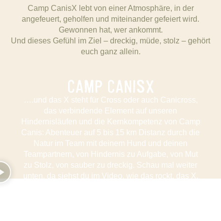
Camp CanisX lebt von einer Atmosphäre, in der
angefeuert, geholfen und miteinander gefeiert wird.
Gewonnen hat, wer ankommt.
Und dieses Gefühl im Ziel – dreckig, müde, stolz – gehört
euch ganz allein.
CAMP CANISX
….und das X steht für Cross oder auch Canicross,
das verbindende Element auf unseren
Hindernisläufen und die Kernkompetenz von Camp
Canis: Abenteuer auf 5 bis 15 km Distanz durch die
Natur im Team mit deinem Hund und deinen
Teampartnern, von Hindernis zu Aufgabe, von Mut
zu Stolz, von sauber zu dreckig. Schau mal weiter
unten, da siehst du im Video, wie das rockt, das X.
AUFGABEN &