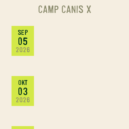
CAMP CANIS X
Camp Canis in der Wingst
SEP
8.0
05
Camp CanisX
2026
Camp Canis im HunDsrück,
OKT
WildWaterWoods
03
Camp CanisX
2026