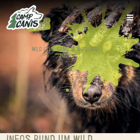
WILD | THE GAME 9. & 10. MAI
2026
INFOS RUND UM WILD