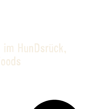
 im HunDsrück,
Woods