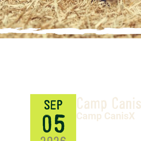
Camp Canis
SEP
05
Camp CanisX