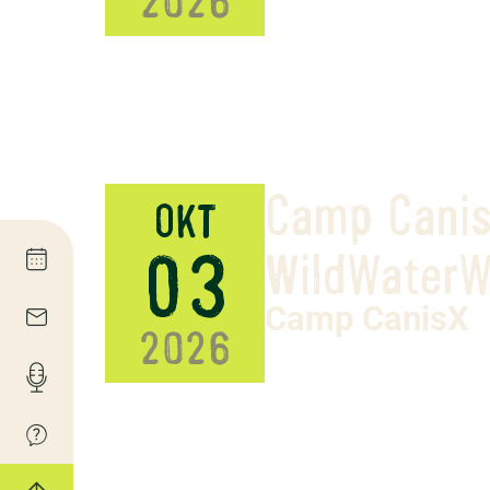
2026
Camp Canis
OKT
03
WildWater
Camp CanisX
2026