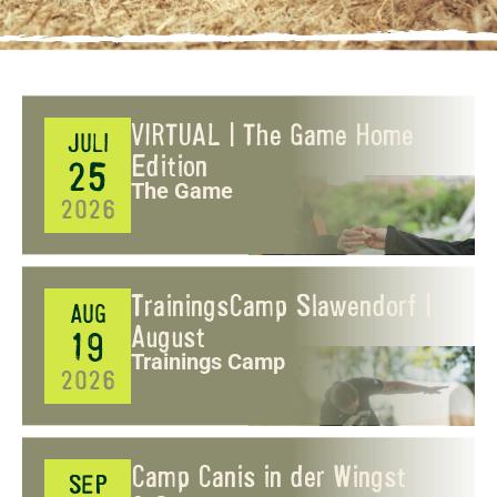
VIRTUAL | The Game Home
JULI
Edition
25
The Game
2026
TrainingsCamp Slawendorf |
AUG
August
19
Trainings Camp
2026
Camp Canis in der Wingst
SEP