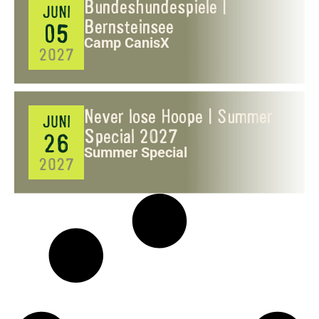
Bundeshundespiele |
JUNI
Bernsteinsee
05
Camp CanisX
2027
Never lose Hoope | Summer
JUNI
Special 2027
26
Summer Special
2027