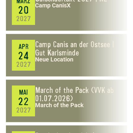
MÄRZ
Camp CanisX
20
2027
Camp Canis an der Ostsee |
APR
Gut Karlsminde
24
Neue Location
2027
March of the Pack (VVK ab
MAI
01.07.2026)
22
March of the Pack
2027