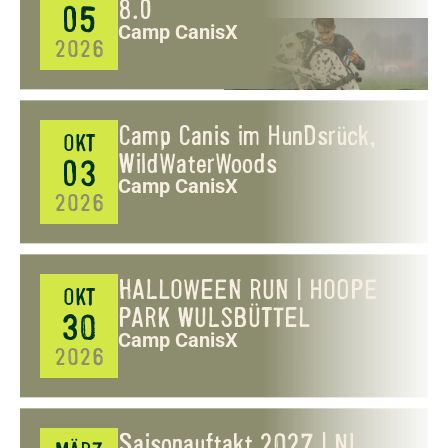
8.0
05
Camp CanisX
2026
Camp Canis im HunDsrück,
OKT
WildWaterWoods
03
Camp CanisX
2026
HALLOWEEN RUN | HOOPE
OKT
PARK WULSBÜTTEL
30
Camp CanisX
2026
Saisonauftakt 2027 | NL