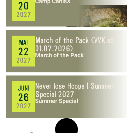
Camp CanisX
20
2027
March of the Pack (VVK ab
MAI
01.07.2026)
22
March of the Pack
2027
Never lose Hoope | Summer
JUNI
Special 2027
26
Summer Special
2027