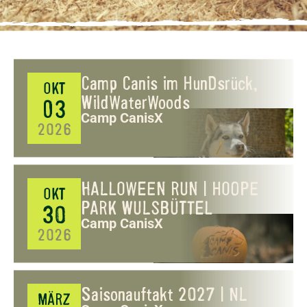
Camp Canis im HunDsrück,
OKT
WildWaterWoods
03
Camp CanisX
2026
HALLOWEEN RUN | HOOPE
OKT
PARK WULSBÜTTEL
30
Camp CanisX
2026
Saisonauftakt 2027 | NL
MÄRZ