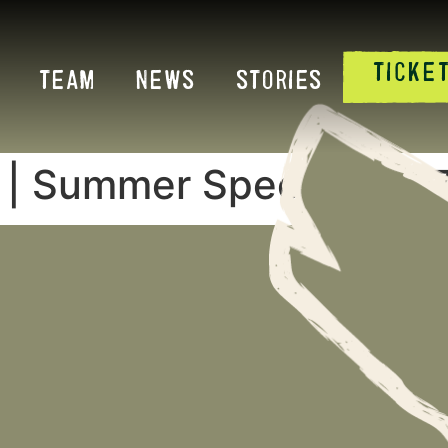
TICKE
TEAM
NEWS
STORIES
 | Summer Special 202