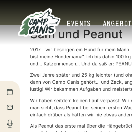
EVENTS
ANGEBOT
Sam und Peanut
2017… wir besorgen ein Hund für mein Mann… 
bist meine Hundemama“. Ich bis dahin 100 kg
und… Katzenmensch… Und da saß er: PEANUT!
Zwei Jahre später und 25 kg leichter (und ohn
dann von Camp Canis gehört… und Zack, angem
lustig! Wir bekammen Aufgaben und meistert
Wir haben seitdem keinen Lauf verpasst! Wir 
man sieht, dass Peanut bei seinem ersten Wa
einfach drüber als hätten wir nie etwas and
Als Peanut das erste mal über die Hängebrüc