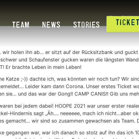
TICKE
TEAM
NEWS
STORIES
wir holen ihn ab… er sitzt auf der Rücksitzbank und guck
 schwer und Schaufenster gucken waren die längsten Wande
 Er brachte Leben in mein Leben!
e Katze ;-)) dachte ich, was könnten wir noch tun? Wir sin
eldet… Leider kam dann Corona. Unser erstes Ticket war 
en sie… und das war der Gong!! CAMP CANIS!! Gib uns meh
waren bei jedem dabei! HOOPE 2021 war unser erster realer 
ckel-Hindernis sagt „Äh…. neeeeee, mach ich nicht…aber o
eres gemacht… wir sind so zusammen gewachsen als Team. D
ke gegangen war, war ich danach so stolz auf ihn das ich 