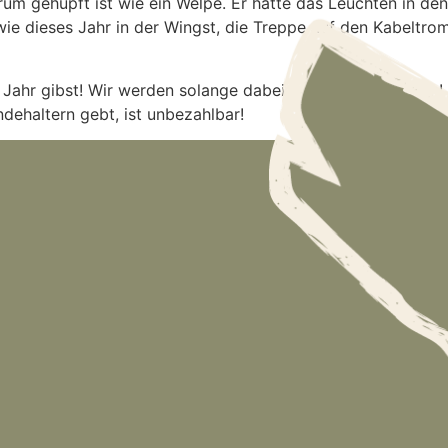
rum gehüpft ist wie ein Welpe. Er hatte das Leuchten in den
wie dieses Jahr in der Wingst, die Treppe auf den Kabelt
Jahr gibst! Wir werden solange dabei sein wie wir können! 
dehaltern gebt, ist unbezahlbar!